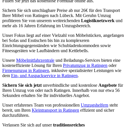
Füllen Sie jetzt das kostenlose Formular online aus.
Sichern Sie sich unschlagbare Preise ab nur 26€ für den Transport
Ihrer Möbel von Ratingen nach Lübeck. Mit Geruhn Umzug
profitieren Sie von unserem weitreichenden
Logistiknetzwerk
und
mehr als 16 Jahren Erfahrung im Umzugsbereich.
Unser Fokus liegt auf einer Vielzahl von Möbelstücken, angefangen
bei Sofas und Esstischen bis hin zu komplexeren
Einrichtungsgegenständen wie Schubladenkommoden sowie
Fitnessgeräten wie Laufbändern und Kettlebells.
Unsere
Möbelmitfahrzentrale
und Beiladungs-Services bieten eine
kosteneffiziente Lösung für Ihren
Privatumzug in Ratingen
oder
Firmenumzug in Ratingen
, inklusive spezialisierter Leistungen wie
dem
Ein- und Auspackservice in Ratingen
.
Sichern Sie sich jetzt
unverbindliche und kostenlose
Angebote
für
Ihren Umzug von oder nach Ratingen. Innerhalb von nur etwa 56
Sekunden erhalten Sie Ihr individuelles Angebot.
Unser erfahrenes Team von professionellen
Umzugshelfern
steht
bereit, um Ihren
Kleintransport in Ratingen
effizient und sicher
durchzuführen.
Verlassen Sie sich auf unser
traditionsreiches